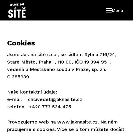
Menu
O ná
Škole
Škole
Cookies
Pro f
Knih
Jsme Jak na sítě s.r.o., se sídlem Rybná 716/24,
Staré Město, Praha 1, 110 00, IČO 19 394 951 ,
vedená u Městského soudu v Praze, sp. zn.
C 385939.
Naše kontaktní údaje:
e-mail chcivedet@jaknasite.cz
telefon +420 773 534 475
Provozujeme web na www.jaknasite.cz. Na něm
pracujeme s cookies. Více se o tom můžete dočíst