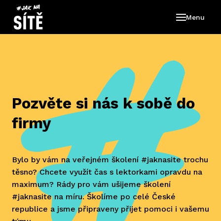
Menu
O ná
Škole
Škole
Pro f
Knih
Pozvěte si nás k sobě do
firmy
Bylo by vám na veřejném školení #jaknasite trochu
těsno? Chcete využít čas s lektorkami opravdu na
maximum? Rády pro vám ušijeme školení
#jaknasite na míru. Školíme po celé České
republice a jsme připraveny přijet pomoci i vašemu